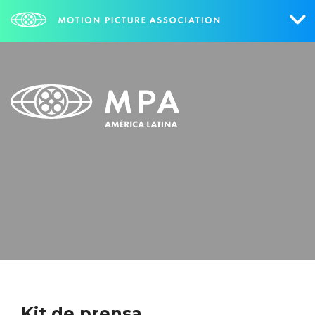
Quiénes Somos
Lo Que Hacemos
México
Brasil
Investigación
Contáctanos
ESPAÑOL
NOTICIAS
ENGLISH
PORTUGUÊS
Kit de prensa