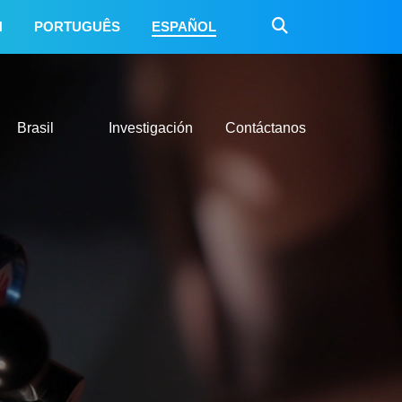
H
PORTUGUÊS
ESPAÑOL
México
Brasil
Investigación
Contáctanos
Brasil
Investigación
Contáctanos