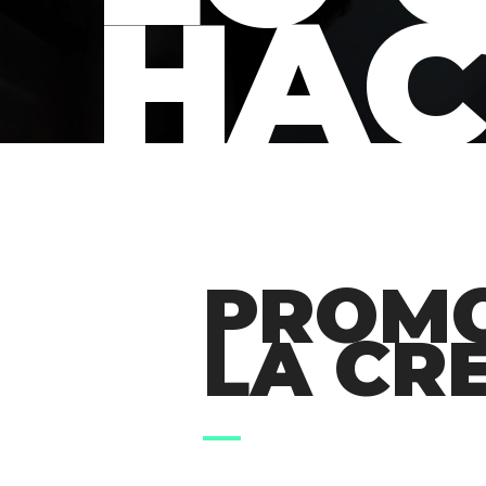
HAC
PROM
LA CR